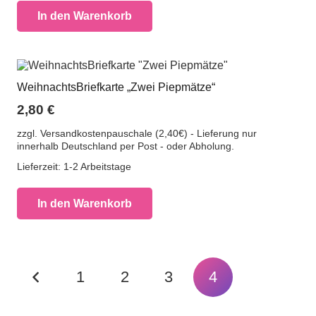
In den Warenkorb
WeihnachtsBriefkarte „Zwei Piepmätze“
2,80
€
zzgl. Versandkostenpauschale (2,40€) - Lieferung nur
innerhalb Deutschland per Post - oder Abholung.
Lieferzeit:
1-2 Arbeitstage
In den Warenkorb
Beitragsnavigation
1
2
3
4