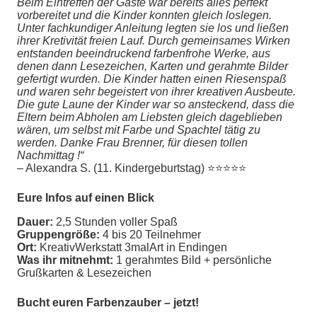
Beim Eintreffen der Gäste war bereits alles perfekt
vorbereitet und die Kinder konnten gleich loslegen.
Unter fachkundiger Anleitung legten sie los und ließen
ihrer Kretivität freien Lauf. Durch gemeinsames Wirken
entstanden beeindruckend farbenfrohe Werke, aus
denen dann Lesezeichen, Karten und gerahmte Bilder
gefertigt wurden. Die Kinder hatten einen Riesenspaß
und waren sehr begeistert von ihrer kreativen Ausbeute.
Die gute Laune der Kinder war so ansteckend, dass die
Eltern beim Abholen am Liebsten gleich dageblieben
wären, um selbst mit Farbe und Spachtel tätig zu
werden. Danke Frau Brenner, für diesen tollen
Nachmittag !“
– Alexandra S. (11. Kindergeburtstag) ⭐⭐⭐⭐⭐
Eure Infos auf einen Blick
Dauer:
2,5 Stunden voller Spaß
Gruppengröße:
4 bis 20 Teilnehmer
Ort:
KreativWerkstatt 3malArt in Endingen
Was ihr mitnehmt:
1 gerahmtes Bild + persönliche
Grußkarten & Lesezeichen
Bucht euren Farbenzauber – jetzt!