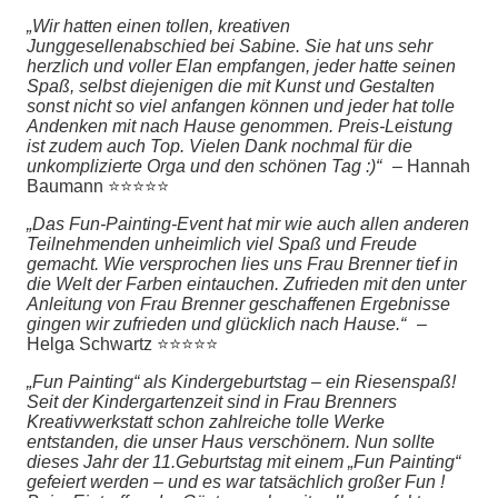
„Wir hatten einen tollen, kreativen
Junggesellenabschied bei Sabine. Sie hat uns sehr
herzlich und voller Elan empfangen, jeder hatte seinen
Spaß, selbst diejenigen die mit Kunst und Gestalten
sonst nicht so viel anfangen können und jeder hat tolle
Andenken mit nach Hause genommen. Preis-Leistung
ist zudem auch Top. Vielen Dank nochmal für die
unkomplizierte Orga und den schönen Tag :)“
– Hannah
Baumann ⭐⭐⭐⭐⭐
„Das Fun-Painting-Event hat mir wie auch allen anderen
Teilnehmenden unheimlich viel Spaß und Freude
gemacht. Wie versprochen lies uns Frau Brenner tief in
die Welt der Farben eintauchen. Zufrieden mit den unter
Anleitung von Frau Brenner geschaffenen Ergebnisse
gingen wir zufrieden und glücklich nach Hause.“
–
Helga Schwartz ⭐⭐⭐⭐⭐
„Fun Painting“ als Kindergeburtstag – ein Riesenspaß!
Seit der Kindergartenzeit sind in Frau Brenners
Kreativwerkstatt schon zahlreiche tolle Werke
entstanden, die unser Haus verschönern. Nun sollte
dieses Jahr der 11.Geburtstag mit einem „Fun Painting“
gefeiert werden – und es war tatsächlich großer Fun !