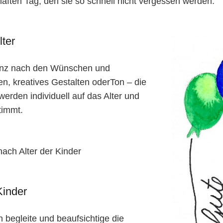
aften Tag, den sie so schnell nicht vergessen werden.
lter
ganz nach den Wünschen und
en, kreatives Gestalten oderTon – die
 werden individuell auf das Alter und
timmt.
nach Alter der Kinder
Kinder
h begleite und beaufsichtige die