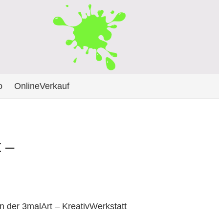
o
OnlineVerkauf
 –
In der 3malArt – KreativWerkstatt