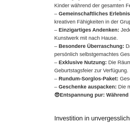
Kinder während der gesamten Fe
–
Gemeinschaftliches Erlebnis
kreativen Fähigkeiten in der Gru
–
Einzigartiges Andenken
:
Jede
Kunstwerk mit nach Hause.
–
Besondere Überraschung
:
Da
persönlich selbstgemachtes Ges
–
Exklusive Nutzung:
Die Räuml
Geburtstagsfeier zur Verfügung.
–
Rundum-Sorglos-Paket:
Gesc
–
Geschenke auspacken:
Die m
😎Entspannung pur: Während de
Investition in unvergessli