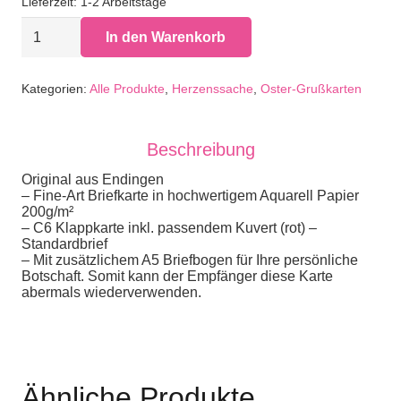
Lieferzeit:
1-2 Arbeitstage
Briefkarte
In den Warenkorb
"Herz
-
Schön,
dass
Kategorien:
Alle Produkte
,
Herzenssache
,
Oster-Grußkarten
es
dich
gibt"
Beschreibung
Menge
Original aus Endingen
– Fine-Art Briefkarte in hochwertigem Aquarell Papier
200g/m²
– C6 Klappkarte inkl. passendem Kuvert (rot) –
Standardbrief
– Mit zusätzlichem A5 Briefbogen für Ihre persönliche
Botschaft. Somit kann der Empfänger diese Karte
abermals wiederverwenden.
Ähnliche Produkte