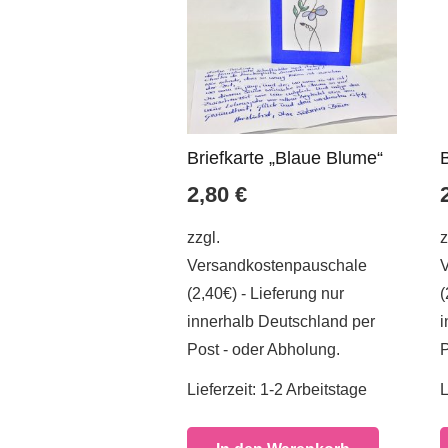
Briefkarte „Blaue Blume“
2,80
€
zzgl.
z
Versandkostenpauschale
(2,40€) - Lieferung nur
(
innerhalb Deutschland per
i
Post - oder Abholung.
P
Lieferzeit:
1-2 Arbeitstage
L