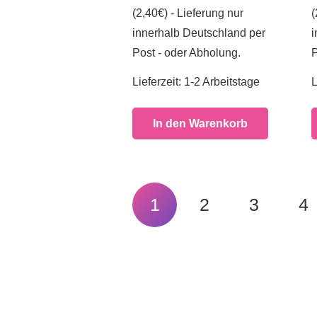
(2,40€) - Lieferung nur
(
innerhalb Deutschland per
i
Post - oder Abholung.
P
Lieferzeit:
1-2 Arbeitstage
L
In den Warenkorb
Beitragsnavigation
1
2
3
4