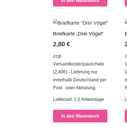
In den Warenkorb
Briefkarte „Drei Vögel“
2,80
€
zzgl.
z
Versandkostenpauschale
(2,40€) - Lieferung nur
(
innerhalb Deutschland per
i
Post - oder Abholung.
P
Lieferzeit:
1-2 Arbeitstage
L
In den Warenkorb